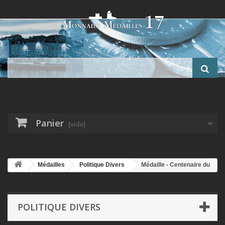
Panier
(vide)
Médailles
Politique Divers
Médaille - Centenaire du
sénat - 1875-1975 - argent 77g - TTB+
POLITIQUE DIVERS