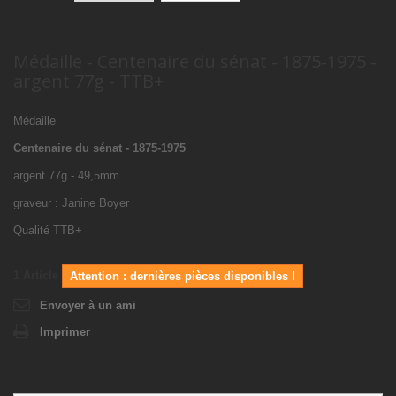
Médaille - Centenaire du sénat - 1875-1975 -
argent 77g - TTB+
Médaille
Centenaire du sénat - 1875-1975
argent 77g - 49,5mm
graveur : Janine Boyer
Qualité TTB+
1
Article
Attention : dernières pièces disponibles !
Envoyer à un ami
Imprimer