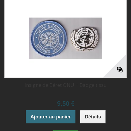
Insigne de Béret ONU + Badge tissu
9,50 €
Ajouter au panier
Détails