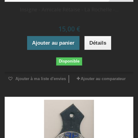
Insigne - Amicale Rétaise - La Rochelle -...
15,00 €
Ajouter au panier
Détails
Disponible
Ajouter à ma liste d'envies
Ajouter au comparateur