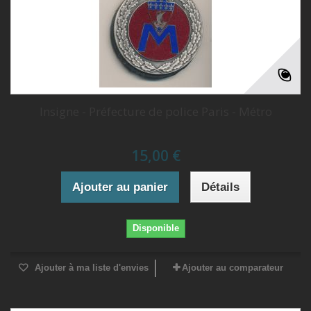
Insigne - Préfecture de police Paris - Métro
15,00 €
Ajouter au panier
Détails
Disponible
Ajouter à ma liste d'envies
Ajouter au comparateur