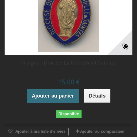
Insigne - Diocèse La Rochelle et Saintes
15,00 €
Ajouter au panier
Détails
Disponible
Ajouter à ma liste d'envies
Ajouter au comparateur