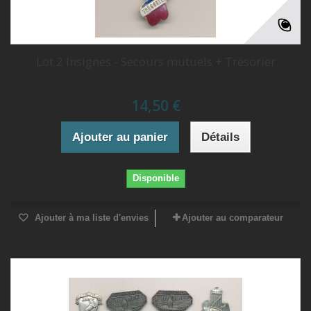
Lot 2 Insignes - Secours mutuels + Trésorier
14,50 €
Ajouter au panier
Détails
Disponible
Ajouter à ma liste d'envies
Ajouter au comparateur