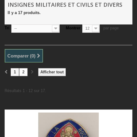
INSIGNES MILITAIRES ET CIVILS ET DIVERS
Il y a 17 produits.
Tri
Montrer
par page
--
12
Comparer (
0
)
1
2
Afficher tout
Résultats 1 - 12 sur 17.