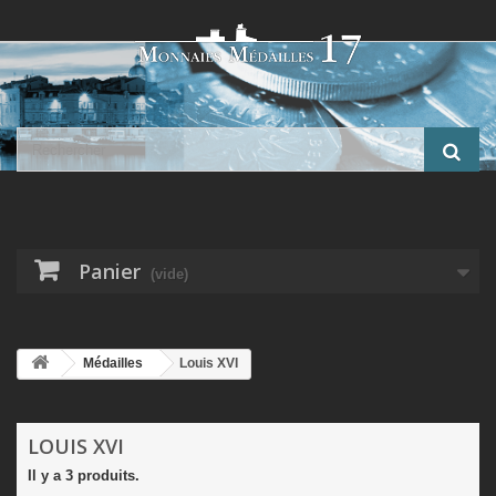
Panier
(vide)
Médailles
Louis XVI
LOUIS XVI
Il y a 3 produits.