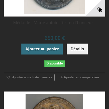
Médaille - Marie antoinette - en l'honneur...
650,00 €
Ajouter au panier
Détails
Disponible
Ajouter à ma liste d'envies
Ajouter au comparateur