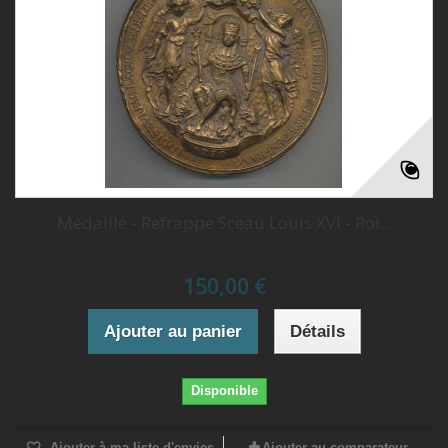
Médaille - Refrappe Sceau Louis XVI - Roi...
150,00 €
Ajouter au panier
Détails
Disponible
Ajouter à ma liste d'envies
Ajouter au comparateur