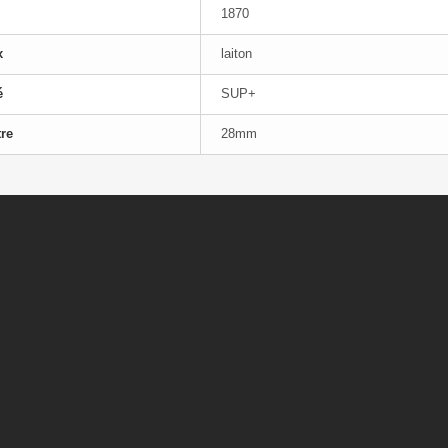
1870
x
laiton
é
SUP+
re
28mm