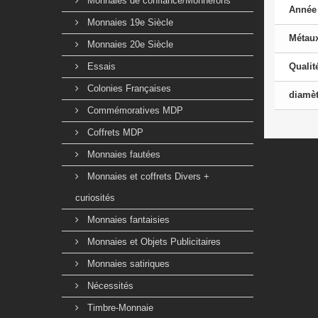
Monnaies de confiance/Monnerons
Année
Monnaies 19e Siècle
Métau
Monnaies 20e Siècle
Essais
Qualit
Colonies Françaises
diamèt
Commémoratives MDP
Coffrets MDP
Monnaies fautées
Monnaies et coffrets Divers +
curiosités
Monnaies fantaisies
Monnaies et Objets Publicitaires
Monnaies satiriques
Nécessités
Timbre-Monnaie