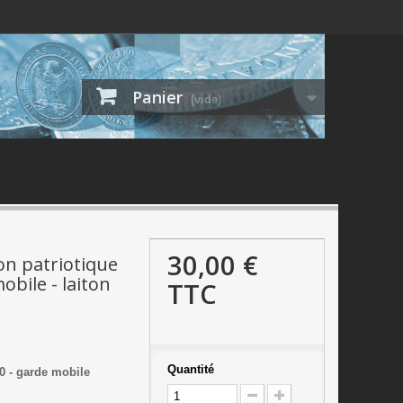
Panier
(vide)
30,00 €
on patriotique
obile - laiton
TTC
Quantité
0 - garde mobile