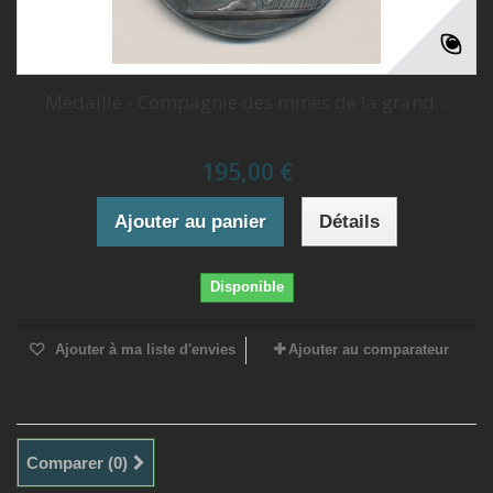
Médaille - Compagnie des mines de la grand...
195,00 €
Ajouter au panier
Détails
Disponible
Ajouter à ma liste d'envies
Ajouter au comparateur
Comparer (
0
)