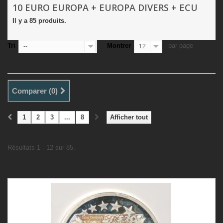
10 EURO EUROPA + EUROPA DIVERS + ECU
Il y a 85 produits.
Tri
Montrer
par page
--
12
Comparer (
0
)
1
2
3
...
8
Afficher tout
Résultats 1 - 12 sur 85.