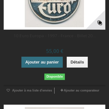
10 Euro Europa - 1997 - France - Billet 20...
55,00 €
Ajouter au panier
Détails
Disponible
Ajouter à ma liste d'envies
Ajouter au comparateur