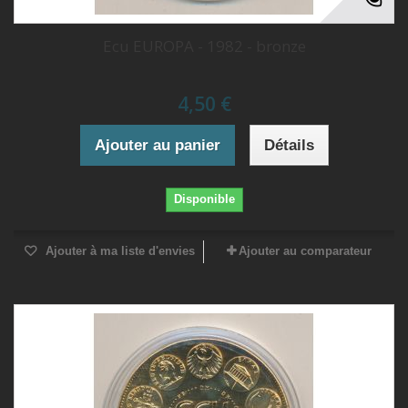
Ecu EUROPA - 1982 - bronze
4,50 €
Ajouter au panier
Détails
Disponible
Ajouter à ma liste d'envies
Ajouter au comparateur