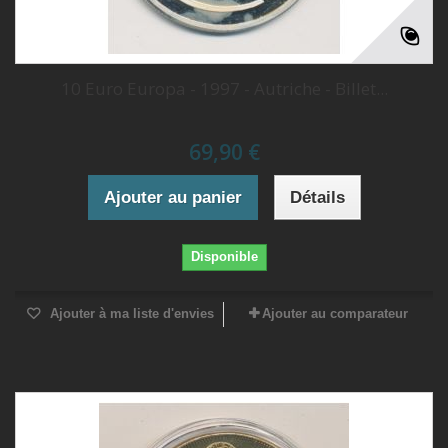
10 Euro Europa - 1997 - Autriche - Billet...
69,90 €
Ajouter au panier
Détails
Disponible
Ajouter à ma liste d'envies
Ajouter au comparateur