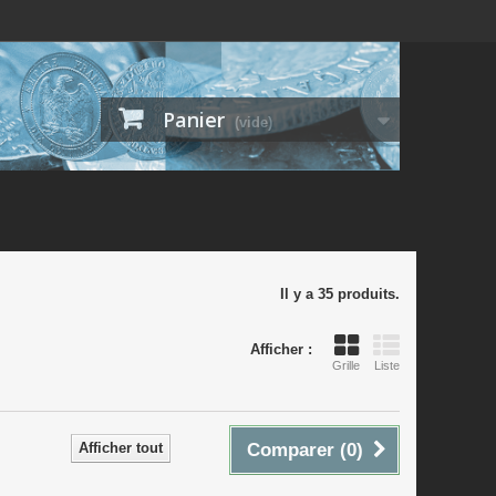
Panier
(vide)
Il y a 35 produits.
Afficher :
Grille
Liste
Afficher tout
Comparer (
0
)