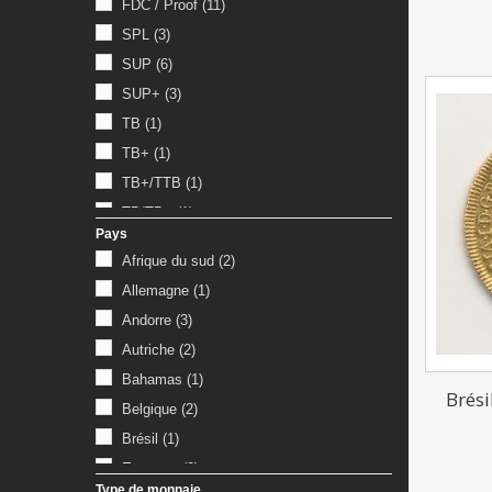
FDC / Proof
(11)
SPL
(3)
SUP
(6)
SUP+
(3)
TB
(1)
TB+
(1)
TB+/TTB
(1)
TB/TB+
(1)
Pays
TTB
(2)
Afrique du sud
(2)
TTB+
(2)
Allemagne
(1)
Andorre
(3)
Autriche
(2)
Bahamas
(1)
Brési
Belgique
(2)
Brésil
(1)
Espagne
(2)
Type de monnaie