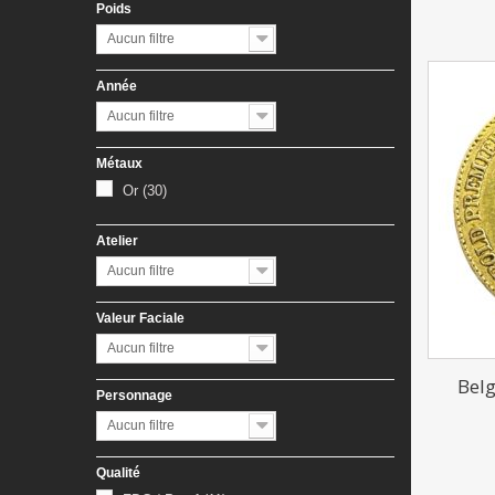
Poids
Aucun filtre
Année
Aucun filtre
Métaux
Or
(30)
Atelier
Aucun filtre
Valeur Faciale
Aucun filtre
Belg
Personnage
Aucun filtre
Qualité