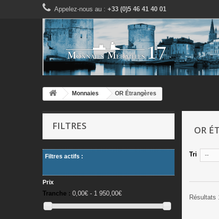
Appelez-nous au :
+33 (0)5 46 41 40 01
Monnaies
OR Étrangères
FILTRES
OR É
Tri
--
Filtres actifs :
Prix
Tranche :
0,00€ - 1 950,00€
Résultats 