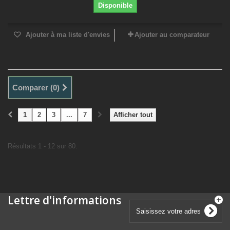
Disponible
Ajouter à ma liste d'envies
Ajouter au comparateur
Comparer (
0
)
1
2
3
...
7
Afficher tout
Résultats 1 - 12 sur 80.
Lettre d'informations