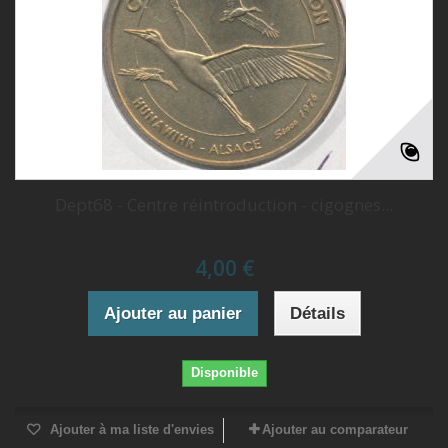
Dept68 - Centre réintroduction - cigognes...
4,00 €
Ajouter au panier
Détails
Disponible
Ajouter à ma liste d'envies
Ajouter au comparateur