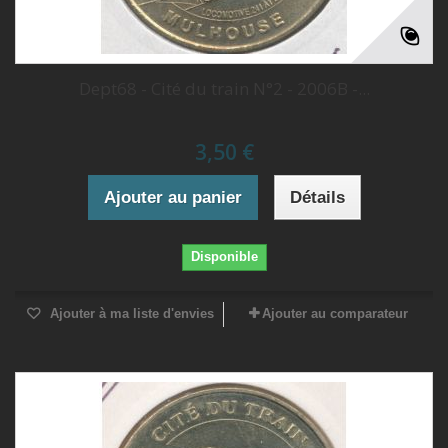
Dept68 - Cité du train N°2 - 2006B -...
3,50 €
Ajouter au panier
Détails
Disponible
Ajouter à ma liste d'envies
Ajouter au comparateur