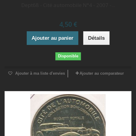
Dept68 - Cité automobile N°4 - 2007 -...
4,50 €
Ajouter au panier
Détails
Disponible
Ajouter à ma liste d'envies
Ajouter au comparateur