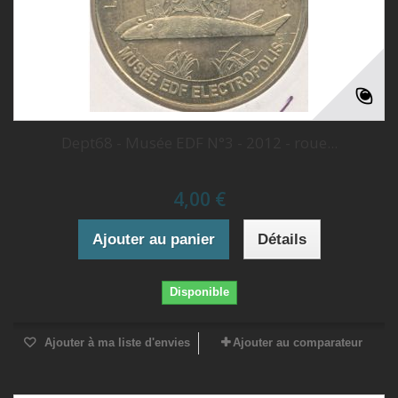
Dept68 - Musée EDF N°3 - 2012 - roue...
4,00 €
Ajouter au panier
Détails
Disponible
Ajouter à ma liste d'envies
Ajouter au comparateur