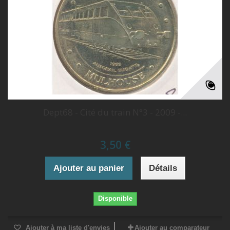
Dept68 - Cité du train N°3 - 2009 -...
3,50 €
Ajouter au panier
Détails
Disponible
Ajouter à ma liste d'envies
Ajouter au comparateur