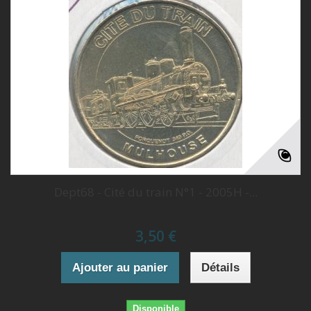
Dept68 - Cité du train N°1 - 2005H -...
3,50 €
Ajouter au panier
Détails
Disponible