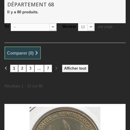
DÉPARTEMENT 68
Il y a 80 produits.
Tri
Montrer
par page
--
12
Comparer (
0
)
1
2
3
...
7
Afficher tout
Résultats 1 - 12 sur 80.