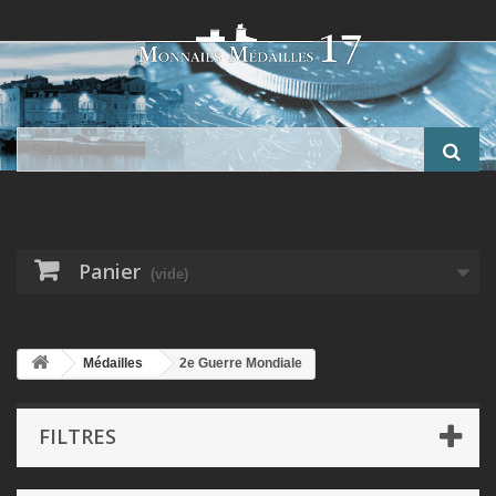
Panier
(vide)
Médailles
2e Guerre Mondiale
FILTRES