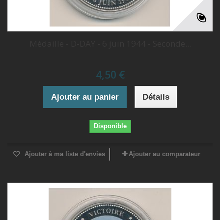
Médaille - D-DAY - 6 juin 1944 - Seconde...
4,50 €
Ajouter au panier
Détails
Disponible
Ajouter à ma liste d'envies
Ajouter au comparateur