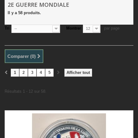
2E GUERRE MONDIALE
Il y a 58 produits.
Tri
Montrer
par page
--
12
Comparer (
0
)
1
2
3
4
5
Afficher tout
Résultats 1 - 12 sur 58.