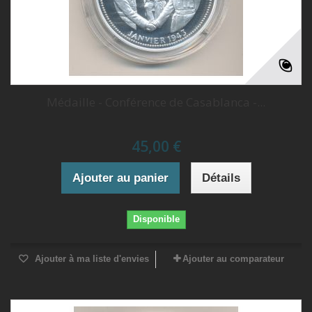
Médaille - Conférence de Casablanca -...
45,00 €
Ajouter au panier
Détails
Disponible
Ajouter à ma liste d'envies
Ajouter au comparateur