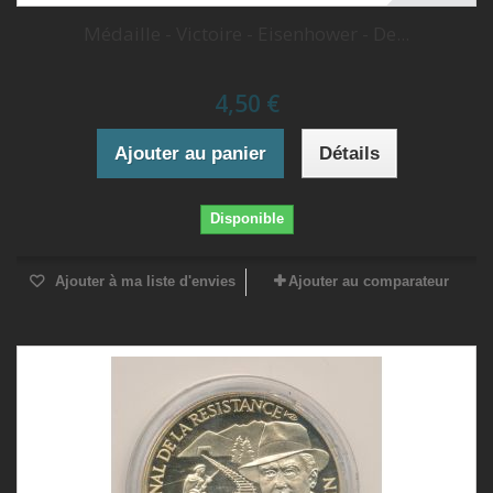
Médaille - Victoire - Eisenhower - De...
4,50 €
Ajouter au panier
Détails
Disponible
Ajouter à ma liste d'envies
Ajouter au comparateur