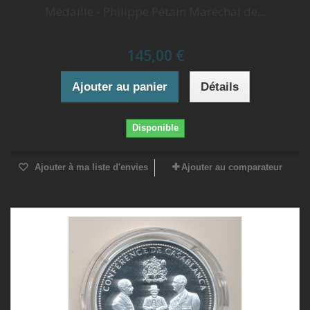
Médaille - Philippe Pétain Maréchal de...
145,00 €
Ajouter au panier
Détails
Disponible
Ajouter à ma liste d'envies
Ajouter au comparateur