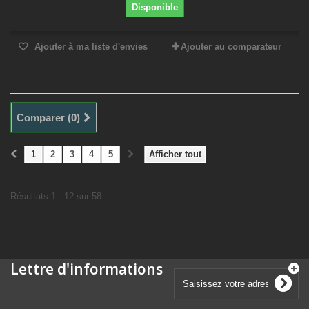
Disponible
Ajouter à ma liste d'envies
Ajouter au comparateur
Comparer (
0
)
1
2
3
4
5
Afficher tout
Résultats 1 - 12 sur 58.
Lettre d'informations