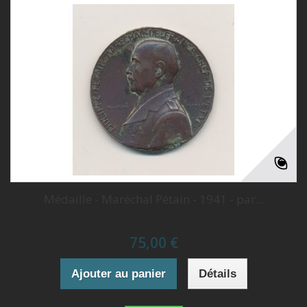
Médaille - Maréchal Pétain - 1941 - par...
75,00 €
Ajouter au panier
Détails