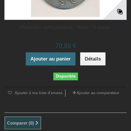
Médaille - antiquisante - Italie - frappe...
70,00 €
Ajouter au panier
Détails
Disponible
Ajouter à ma liste d'envies
Ajouter au comparateur
Comparer (
0
)