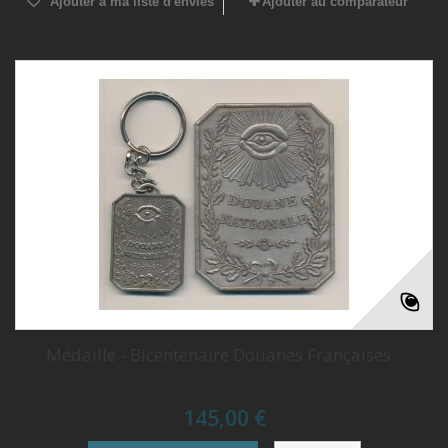
Ajouter à ma liste d'envies
Ajouter au comparateur
Médaille - Bicentenaire Douanes Françaises...
145,00 €