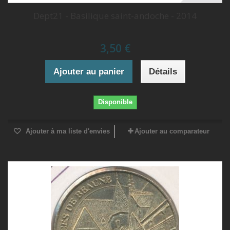
Dept21 - Basilique saint-andoche - 2014
3,50 €
Ajouter au panier
Détails
Disponible
Ajouter à ma liste d'envies
Ajouter au comparateur