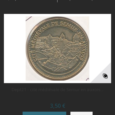
Dept21 - cité médiévale de Semur en auxois...
3,50 €