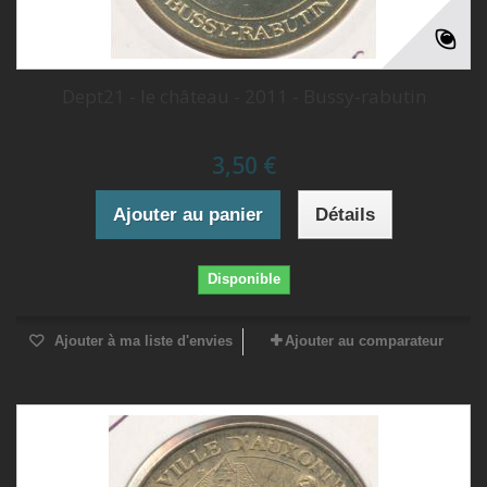
Dept21 - le château - 2011 - Bussy-rabutin
3,50 €
Ajouter au panier
Détails
Disponible
Ajouter à ma liste d'envies
Ajouter au comparateur