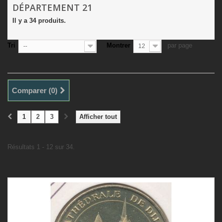
DÉPARTEMENT 21
Il y a 34 produits.
Tri
Montrer
par page
--
12
Comparer (
0
)
1
2
3
Afficher tout
Résultats 1 - 12 sur 34.