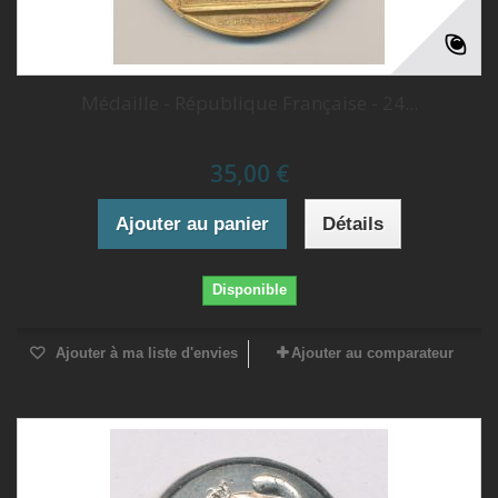
Médaille - République Française - 24...
35,00 €
Ajouter au panier
Détails
Disponible
Ajouter à ma liste d'envies
Ajouter au comparateur