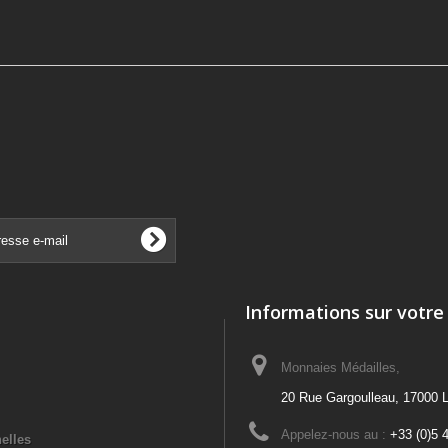
Informations sur votre
Monnaies Médailles,
20 Rue Gargoulleau, 17000 L
Appelez-nous au :
+33 (0)5 
elles