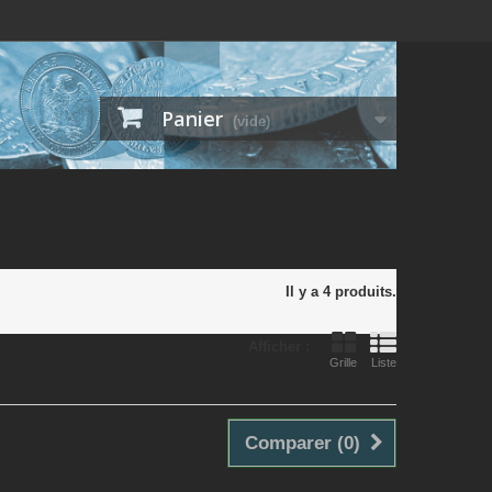
Panier
(vide)
Il y a 4 produits.
Afficher :
Grille
Liste
Comparer (
0
)