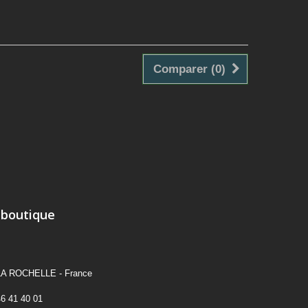
Comparer (
0
)
 boutique
A ROCHELLE - France
46 41 40 01