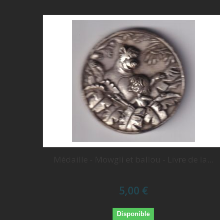
Médaille - Mowgli et ballou - Livre de la...
5,00 €
Disponible