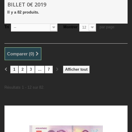
BILLET 0€ 2019
Il y a 82 produits.
Tri
Montrer
par page
--
12
Comparer (
0
)
1
2
3
...
7
Afficher tout
Résultats 1 - 12 sur 82.