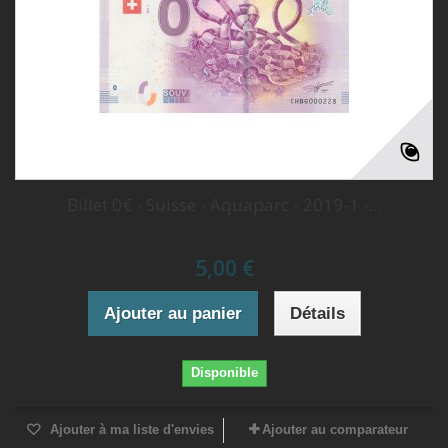
Billet 0€ - Suisse - Aquaparc - 2019-1 -...
5,00 €
Ajouter au panier
Détails
Disponible
Ajouter à ma liste d'envies
Ajouter au comparateur