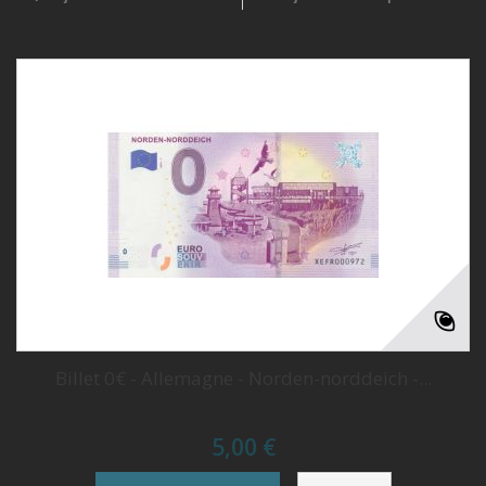
Billet 0€ - Allemagne - Norden-norddeich -...
5,00 €