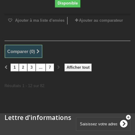
Disponible
Ajouter à ma liste d'envies
Ajouter au comparateur
Comparer (
0
)
1
2
3
...
7
Afficher tout
Résultats 1 - 12 sur 82.
Lettre d'informations