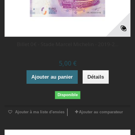
Billet 0€ - Stade Marcel Michelin - 2019-2...
5,00 €
Ajouter au panier
Détails
Disponible
Ajouter à ma liste d'envies
Ajouter au comparateur