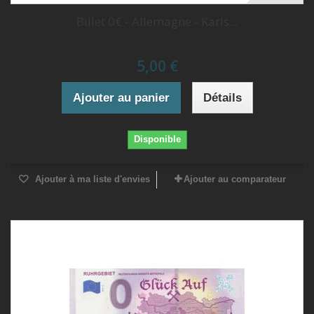
Billet 0€ - Allemagne - Karls...
5,00 €
Ajouter au panier
Détails
Disponible
Ajouter à ma liste d'envies
Ajouter au comparateur