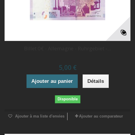
Billet 0€ - Allemagne - Ruhrgebiet -...
5,00 €
Ajouter au panier
Détails
Disponible
Ajouter à ma liste d'envies
Ajouter au comparateur