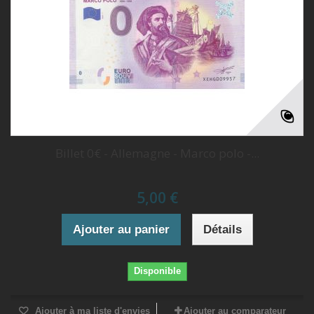
Billet 0€ - Allemagne - Marco polo -...
5,00 €
Ajouter au panier
Détails
Disponible
Ajouter à ma liste d'envies
Ajouter au comparateur