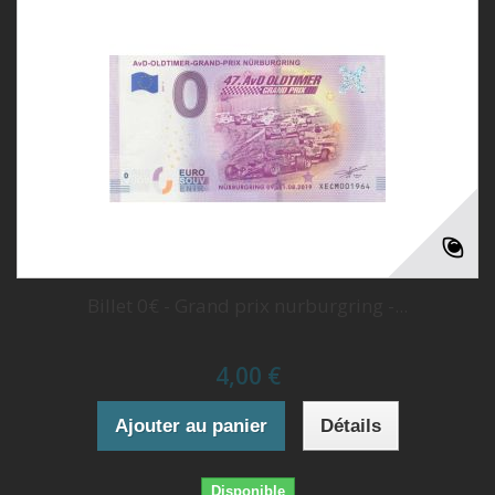
Billet 0€ - Grand prix nurburgring -...
4,00 €
Ajouter au panier
Détails
Disponible