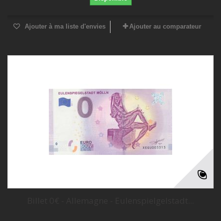
Ajouter à ma liste d'envies
Ajouter au comparateur
Billet 0€ - Allemagne - Eulenspielgelstadt...