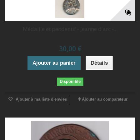
Médaille et pendentif - Jeanne d'arc -...
30,00 €
Ajouter au panier
Détails
Disponible
Ajouter à ma liste d'envies
Ajouter au comparateur