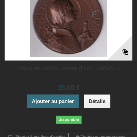
Moule de coulée - Jeanne d'arc - uniface -...
35,00 €
Ajouter au panier
Détails
Disponible
Ajouter à ma liste d'envies
Ajouter au comparateur