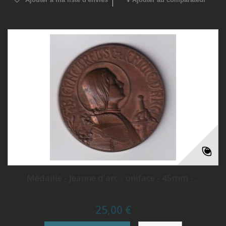
Médaille - Jeanne d'arc - uniface - 45mm -...
25,00 €