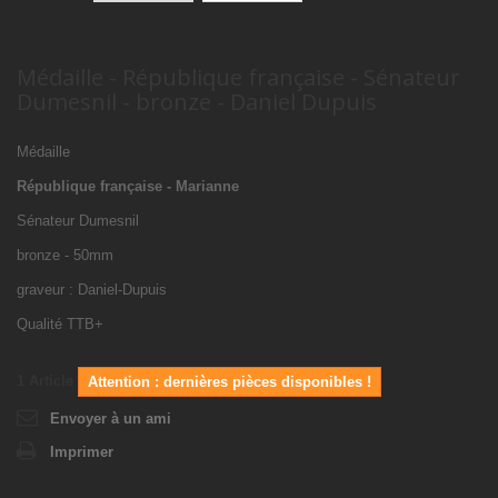
Médaille - République française - Sénateur
Dumesnil - bronze - Daniel Dupuis
Médaille
République française - Marianne
Sénateur Dumesnil
bronze - 50mm
graveur : Daniel-Dupuis
Qualité TTB+
1
Article
Attention : dernières pièces disponibles !
Envoyer à un ami
Imprimer