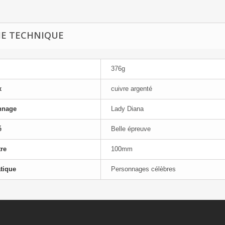
HE TECHNIQUE
376g
x
cuivre argenté
nnage
Lady Diana
é
Belle épreuve
re
100mm
tique
Personnages célèbres