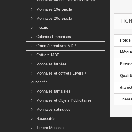
Monnaies de confiance/Monnerons
Monnaies 19e Siècle
Monnaies 20e Siècle
FIC
Essais
Colonies Françaises
Poids
Commémoratives MDP
Métau
Coffrets MDP
Perso
Monnaies fautées
Monnaies et coffrets Divers +
Qualit
curiosités
diamèt
Monnaies fantaisies
Théma
Monnaies et Objets Publicitaires
Monnaies satiriques
Nécessités
Timbre-Monnaie