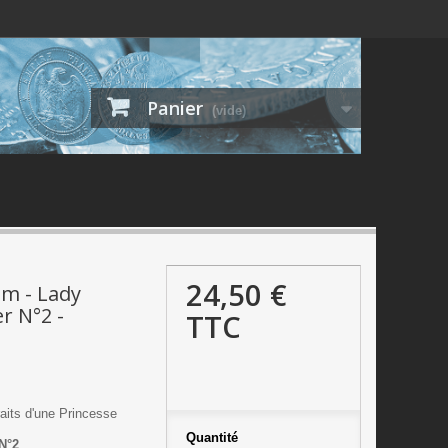
Panier
(vide)
24,50 €
m - Lady
r N°2 -
TTC
raits d'une Princesse
Quantité
N°2