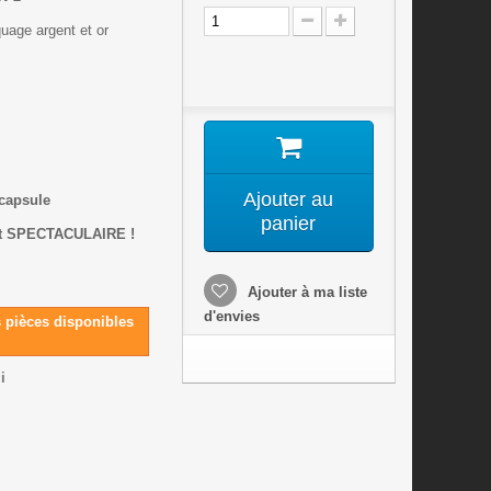
quage argent et or
Ajouter au
 capsule
panier
at SPECTACULAIRE !
Ajouter à ma liste
d'envies
s pièces disponibles
i