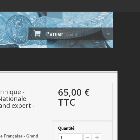
Panier
(vide)
65,00 €
nnique -
Nationale
TTC
and expert -
Quantité
e Française - Grand