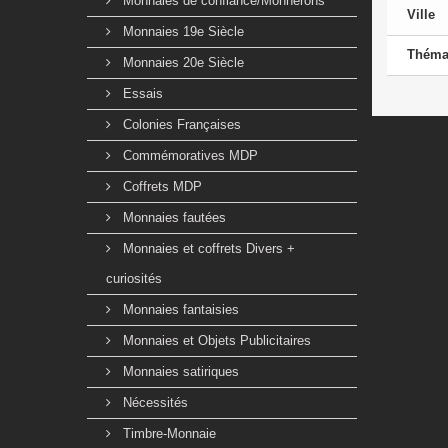
Monnaies de confiance/Monnerons
Ville
Monnaies 19e Siècle
Théma
Monnaies 20e Siècle
Essais
Colonies Françaises
Commémoratives MDP
Coffrets MDP
Monnaies fautées
Monnaies et coffrets Divers +
curiosités
Monnaies fantaisies
Monnaies et Objets Publicitaires
Monnaies satiriques
Nécessités
Timbre-Monnaie