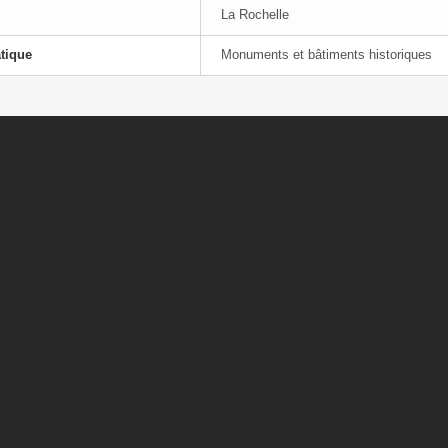
La Rochelle
tique
Monuments et bâtiments historiques