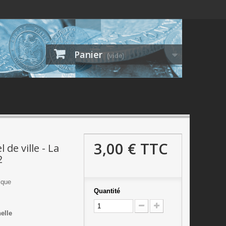
Panier
(vide)
3,00 €
TTC
l de ville - La
2
tique
Quantité
helle