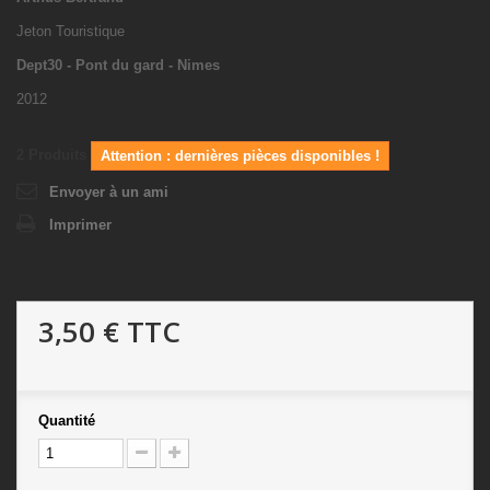
Jeton Touristique
Dept30 - Pont du gard - Nimes
2012
2
Produits
Attention : dernières pièces disponibles !
Envoyer à un ami
Imprimer
3,50 €
TTC
Quantité