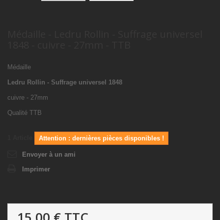
Médaille - Ledru Rollin - Suffrage universel
1848 - cuivre - 27mm - TTB
Médaille
Ledru Rollin - Suffrage universel 1848
cuivre - 27mm
Qualité TTB
1
Article
Attention : dernières pièces disponibles !
Envoyer à un ami
Imprimer
15,00 €
TTC