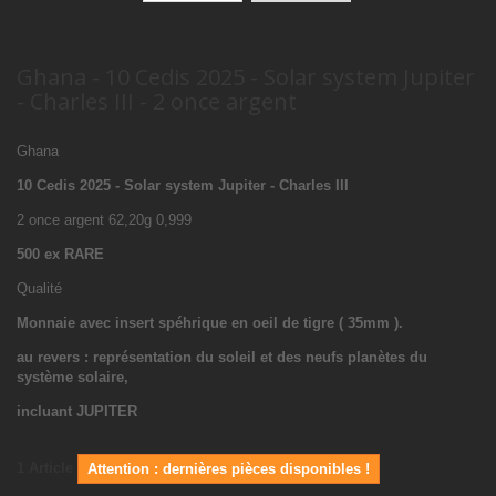
Ghana - 10 Cedis 2025 - Solar system Jupiter
- Charles III - 2 once argent
Ghana
10 Cedis 2025 - Solar system Jupiter - Charles III
2 once argent 62,20g 0,999
500 ex RARE
Qualité
Monnaie avec insert spéhrique en oeil de tigre ( 35mm ).
au revers : représentation du soleil et des neufs planètes du
système solaire,
incluant JUPITER
1
Article
Attention : dernières pièces disponibles !