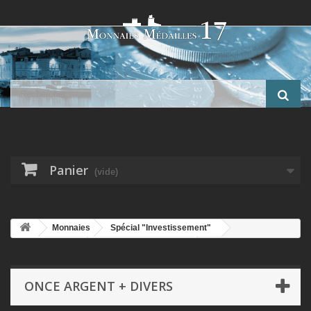
Panier
(vide)
Monnaies
Spécial "Investissement"
Monnaies Argent
Once argent + divers
Ghana - 10 Cedis
2025 - Solar system Jupiter - Charles III - 2 once argent
ONCE ARGENT + DIVERS