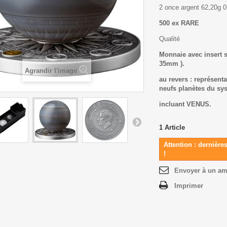
2 once argent 62,20g 0
500 ex RARE
Qualité
Monnaie avec insert s
35mm ).
Agrandir l'image
au revers : représenta
neufs planètes du sys
incluant VENUS.
1
Article
Attention : dernière
!
Envoyer à un am
Imprimer