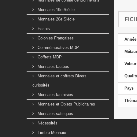
Monnaies de confiance/Monnerons
Monnaies 19e Siècle
FIC
Monnaies 20e Siècle
Essais
Colonies Françaises
Année
Commémoratives MDP
Métau
Coffrets MDP
Valeur
Monnaies fautées
Monnaies et coffrets Divers +
Qualit
curiosités
Pays
Monnaies fantaisies
Théma
Monnaies et Objets Publicitaires
Monnaies satiriques
Nécessités
Timbre-Monnaie