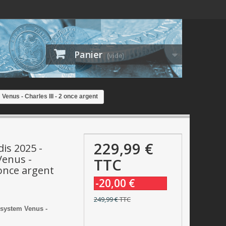
Panier
(vide)
Venus - Charles III - 2 once argent
229,99 €
is 2025 -
Venus -
TTC
 once argent
-20,00 €
249,99 €
TTC
 system Venus -