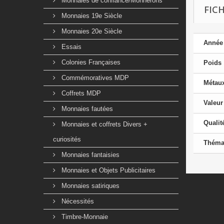
Monnaies de confiance/Monnerons
FIC
Monnaies 19e Siècle
Monnaies 20e Siècle
Année
Essais
Colonies Françaises
Poids
Commémoratives MDP
Métau
Coffrets MDP
Valeur
Monnaies fautées
Qualit
Monnaies et coffrets Divers +
curiosités
Théma
Monnaies fantaisies
Monnaies et Objets Publicitaires
Monnaies satiriques
Nécessités
Timbre-Monnaie