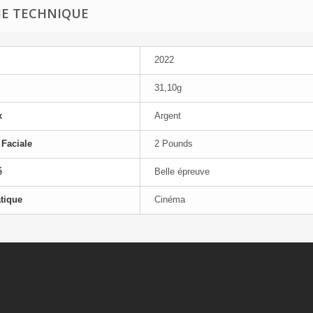
HE TECHNIQUE
2022
31,10g
x
Argent
 Faciale
2 Pounds
é
Belle épreuve
tique
Cinéma