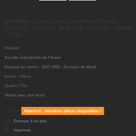
Médaille - Société industrielle de l'Aisne -
1937-52 - Sucrerie de Marle - bronze - 58mm
- TTB+
Médaille
Société industrielle de l'Aisne
Gravure au revers : 1937-1952 - Sucrerie de Marle
bronze - 58mm
Qualité TTB+
Vendu avec son écrin
1
Article
Attention : dernières pièces disponibles !
Envoyer à un ami
Imprimer