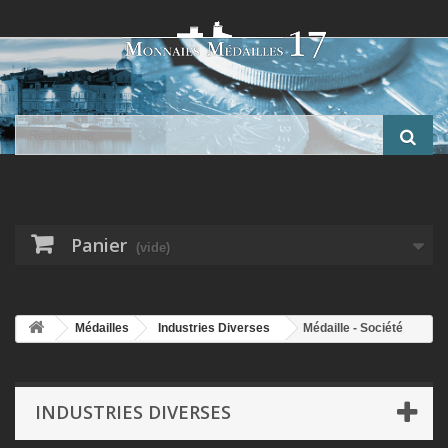
Panier
(vide)
Médailles
Industries Diverses
Médaille - Société
industrielle de l'Aisne - 1937-52 - Sucrerie de Marle - bronze - 58mm -
TTB+
INDUSTRIES DIVERSES