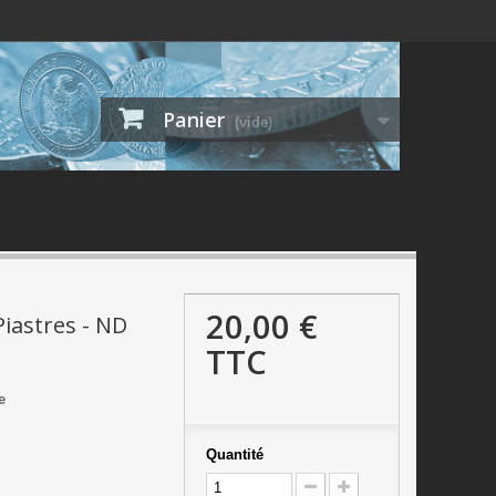
Panier
(vide)
20,00 €
Piastres - ND
TTC
e
Quantité