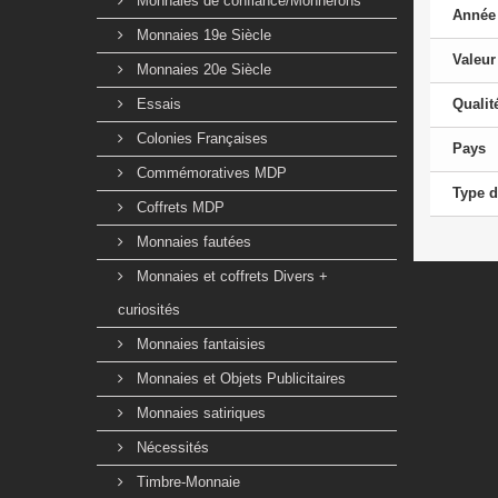
Monnaies de confiance/Monnerons
Année
Monnaies 19e Siècle
Valeur
Monnaies 20e Siècle
Essais
Qualit
Colonies Françaises
Pays
Commémoratives MDP
Type d
Coffrets MDP
Monnaies fautées
Monnaies et coffrets Divers +
curiosités
Monnaies fantaisies
Monnaies et Objets Publicitaires
Monnaies satiriques
Nécessités
Timbre-Monnaie