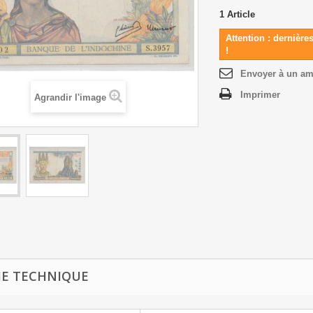
1
Article
Attention : dernière
!
Envoyer à un am
Imprimer
Agrandir l'image
HE TECHNIQUE