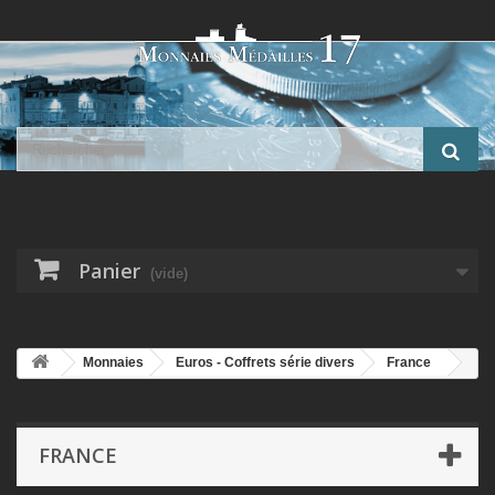
Panier
(vide)
Monnaies
Euros - Coffrets série divers
France
Coffret - Brillant Universel France 2026
FRANCE