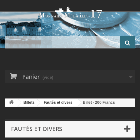
Panier
(vide)
Billets
Fautés et divers
Billet - 200 Francs
Montesquieu - Type Athéna échantillon BDF - Fauté coupe décalée
FAUTÉS ET DIVERS