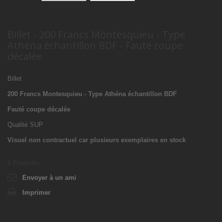
Billet - 200 Francs Montesquieu - Type
Athéna échantillon BDF - Fauté coupe
décalée
Billet
200 Francs Montesquieu - Type Athéna échantillon BDF
Fauté coupe décalée
Qualité SUP
Visuel non contractuel car plusieurs exemplaires en stock
8
Produits
Envoyer à un ami
Imprimer