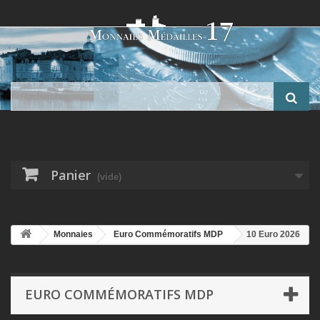
Panier
(vide)
Monnaies
Euro Commémoratifs MDP
10 Euro 2026
- 80 ans L'équipe - Formule 1 - argent 22,2g 0,900 - 3.000 ex - Belle
épreuve
EURO COMMÉMORATIFS MDP