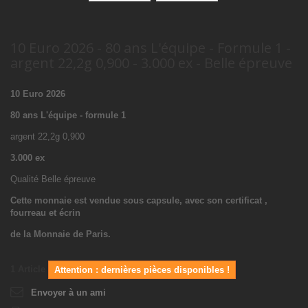
10 Euro 2026 - 80 ans L'équipe - Formule 1 -
argent 22,2g 0,900 - 3.000 ex - Belle épreuve
10 Euro 2026
80 ans L'équipe - formule 1
argent 22,2g 0,900
3.000 ex
Qualité Belle épreuve
Cette monnaie est vendue sous capsule, avec son certificat ,
fourreau et écrin
de la Monnaie de Paris.
1
Article
Attention : dernières pièces disponibles !
Envoyer à un ami