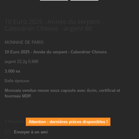
10 Euro 2025 - Année du serpent -
Calendrier Chinois - argent BE
MONNAIE DE PARIS
10 Euro 2025 - Année du serpent - Calendrier Chinois
argent 22,2g 0,999
3.000 ex
Belle épreuve
Monnaie vendue neuve sous capsule avec écrin, certificat et
fourreau MDP.
2
Produits
Attention : dernières pièces disponibles !
Envoyer à un ami