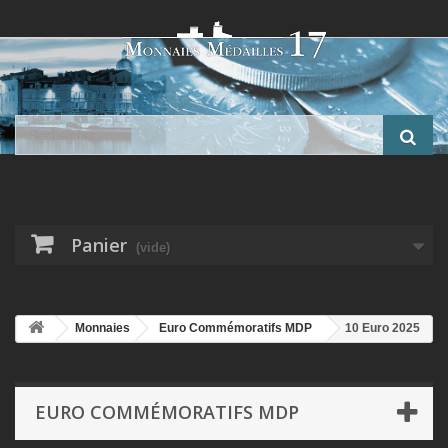
Panier
(vide)
Monnaies
Euro Commémoratifs MDP
10 Euro 2025
- Année du serpent - Calendrier Chinois - argent BE
EURO COMMÉMORATIFS MDP