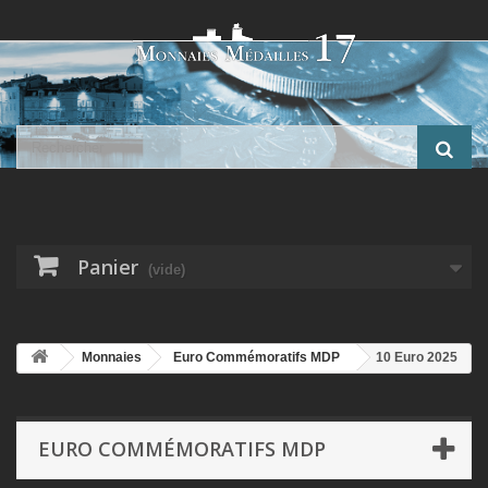
Panier
(vide)
Monnaies
Euro Commémoratifs MDP
10 Euro 2025
- Curtiss P-40 - Aviation et Histoire - argent BE
EURO COMMÉMORATIFS MDP