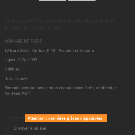
10 Euro 2025 - Curtiss P-40 - Aviation et
Histoire - argent BE
MONNAIE DE PARIS
10 Euro 2025 - Curtiss P-40 - Aviation et Histoire
argent 22,2g 0,999
3.000 ex
Belle épreuve
Monnaie vendue neuve sous capsule avec écrin, certificat et
fourreau MDP.
2
Produits
Attention : dernières pièces disponibles !
Envoyer à un ami