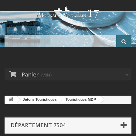
Panier
(vide)
Jetons Touristiques
Touristiques MDP
Département 7504
Dept7504 - Notre-dame de Paris N°1 - 1998 -
Face simple - Paris
DÉPARTEMENT 7504