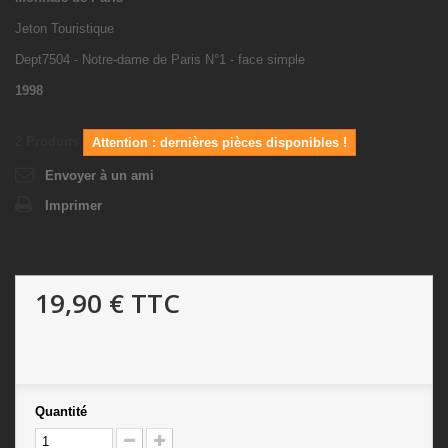
Jeton Touristique
Dept7504 - Notre-dame de Paris N°1 - face simple
1998
2
Produits
Attention : dernières pièces disponibles !
Envoyer à un ami
Imprimer
19,90 €
TTC
Quantité