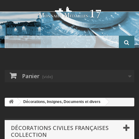
Panier
(vide)
Décorations, Insignes, Documents et divers
Décorations Civiles Françaises Collection
Médaille - Postes et
Télégraphes - argent - ordonnance
DÉCORATIONS CIVILES FRANÇAISES
COLLECTION