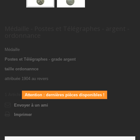
Médaille - Postes et Télégraphes - argent -
ordonnance
Médaille
Postes et Télégraphes - grade argent
taille ordonannce
attribuée 1904 au revers
1
Article
Attention : dernières pièces disponibles !
Envoyer à un ami
Imprimer