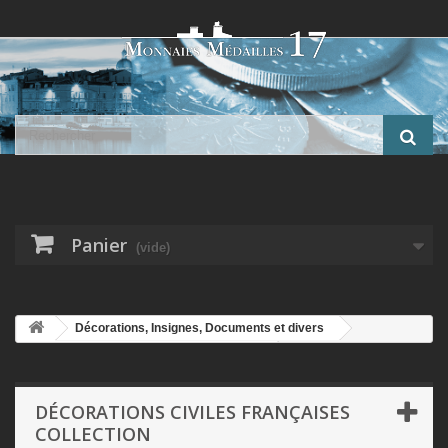
Panier
(vide)
Décorations, Insignes, Documents et divers
Décorations Civiles Françaises Collection
Insigne du patriote
réfractaire à l'annexion - 1940-1945
DÉCORATIONS CIVILES FRANÇAISES
COLLECTION