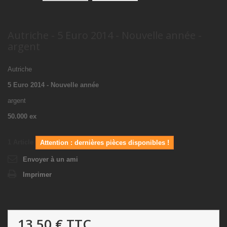
Autriche - 5 Euro 2014 - Nouvelle année -
argent
Autriche
5 Euro 2014 - Nouvelle année
argent
50.000 ex
1
Article
Attention : dernières pièces disponibles !
Envoyer à un ami
Imprimer
13,50 €
TTC