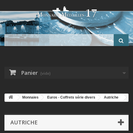
Panier
(vide)
Monnaies
Euros - Coffrets série divers
Autriche
Autriche - 5 Euro 2014 - Nouvelle année - argent
AUTRICHE