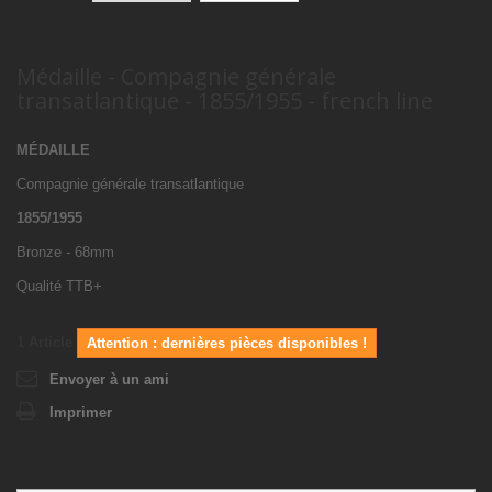
Médaille - Compagnie générale
transatlantique - 1855/1955 - french line
MÉDAILLE
Compagnie générale transatlantique
1855/1955
Bronze - 68mm
Qualité TTB+
1
Article
Attention : dernières pièces disponibles !
Envoyer à un ami
Imprimer