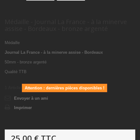
Médaille - Journal La France - à la minerve
assise - Bordeaux - bronze argenté
Médaille
Journal La France - à la minerve assise - Bordeaux
50mm - bronze argenté
Qualité TTB
1
Article
Attention : dernières pièces disponibles !
Envoyer à un ami
Imprimer
25,00 €
TTC