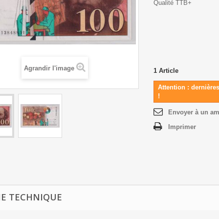
Qualité TTB+
Agrandir l'image
1
Article
Attention : dernière
!
Envoyer à un am
Imprimer
HE TECHNIQUE