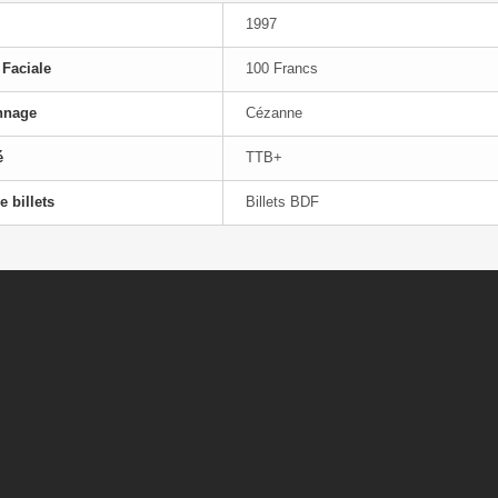
1997
 Faciale
100 Francs
nnage
Cézanne
é
TTB+
e billets
Billets BDF