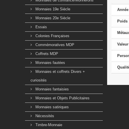
Monnaies de confiance/Monnerons
Monnaies 19e Siècle
Année
Monnaies 20e Siècle
Poids
Essais
Métau
Colonies Françaises
Valeur
Commémoratives MDP
Coffrets MDP
Perso
Monnaies fautées
Qualit
Monnaies et coffrets Divers +
curiosités
Monnaies fantaisies
Monnaies et Objets Publicitaires
Monnaies satiriques
Nécessités
Timbre-Monnaie