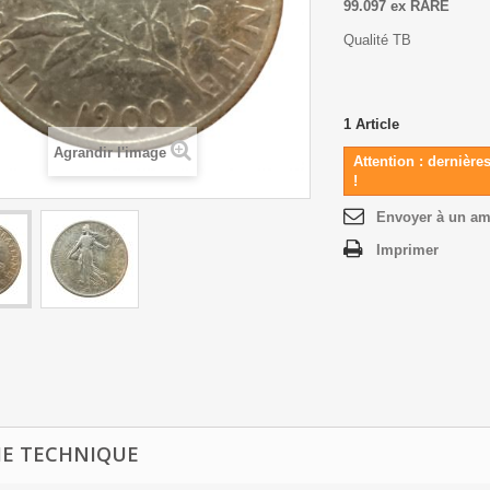
99.097 ex RARE
Qualité TB
1
Article
Agrandir l'image
Attention : dernière
!
Envoyer à un am
Imprimer
HE TECHNIQUE