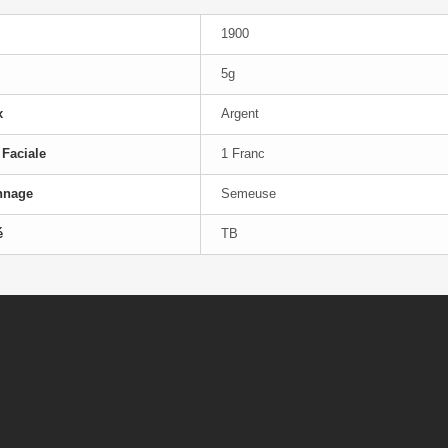
1900
5g
x
Argent
 Faciale
1 Franc
nnage
Semeuse
é
TB