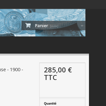
Panier
(vide)
285,00 €
se - 1900 -
TTC
Quantité