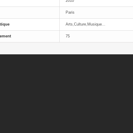
2010
Paris
tique
Arts,Culture,Musique...
tement
75