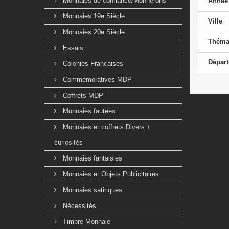
Monnaies de confiance/Monnerons
Année
Monnaies 19e Siècle
Ville
Monnaies 20e Siècle
Théma
Essais
Dépar
Colonies Françaises
Commémoratives MDP
Coffrets MDP
Monnaies fautées
Monnaies et coffrets Divers +
curiosités
Monnaies fantaisies
Monnaies et Objets Publicitaires
Monnaies satiriques
Nécessités
Timbre-Monnaie