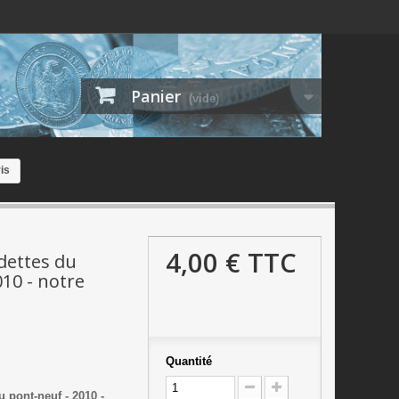
Panier
(vide)
is
4,00 €
TTC
dettes du
10 - notre
Quantité
u pont-neuf - 2010 -