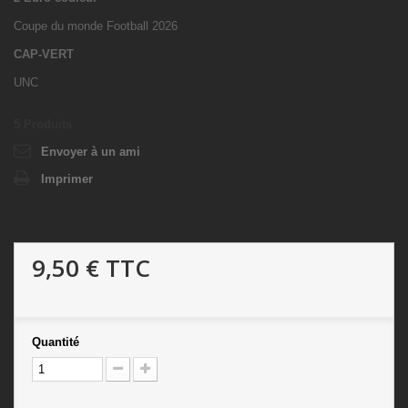
Coupe du monde Football 2026
CAP-VERT
UNC
5
Produits
Envoyer à un ami
Imprimer
9,50 €
TTC
Quantité