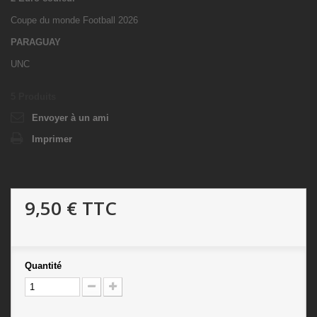
Coupe du monde Football 2026
PARAGUAY
UNC
5
Produits
Envoyer à un ami
Imprimer
9,50 €
TTC
Quantité