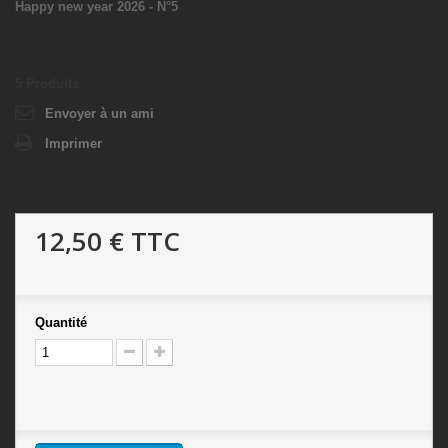
Happy new year 2026 - N°5
5
Produits
Envoyer à un ami
Imprimer
12,50 €
TTC
Quantité