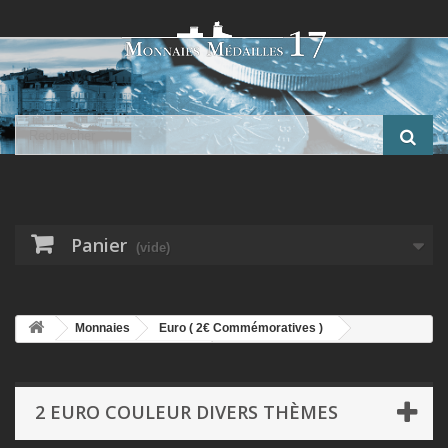
Panier
(vide)
Monnaies
Euro ( 2€ Commémoratives )
2 Euro couleur Divers Thèmes
2 Euro couleur - Happy new year
2026 - N°5
2 EURO COULEUR DIVERS THÈMES