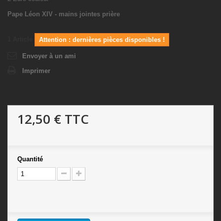
Pape Léon XIV - mains jointes prière
1
Article
Attention : dernières pièces disponibles !
Envoyer à un ami
Imprimer
12,50 €
TTC
Quantité