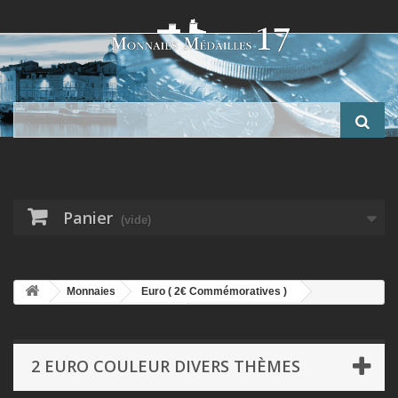
Panier
(vide)
Monnaies
Euro ( 2€ Commémoratives )
2 Euro couleur Divers Thèmes
2 Euro couleur - Pape Léon XIV -
mains jointes prière
2 EURO COULEUR DIVERS THÈMES